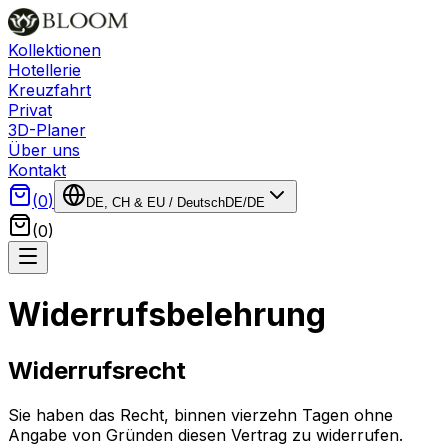
Kollektionen
Hotellerie
Kreuzfahrt
Privat
3D-Planer
Über uns
Kontakt
(
0
)
DE, CH & EU
/
Deutsch
DE
/
DE
(
0
)
Widerrufsbelehrung
Widerrufsrecht
Sie haben das Recht, binnen vierzehn Tagen ohne
Angabe von Gründen diesen Vertrag zu widerrufen.