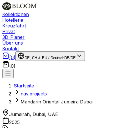
Kollektionen
Hotellerie
Kreuzfahrt
Privat
3D-Planer
Über uns
Kontakt
(
0
)
DE, CH & EU
/
Deutsch
DE
/
DE
(
0
)
Startseite
nav.projects
Mandarin Oriental Jumeira Dubai
Jumeirah, Dubai
,
UAE
2025