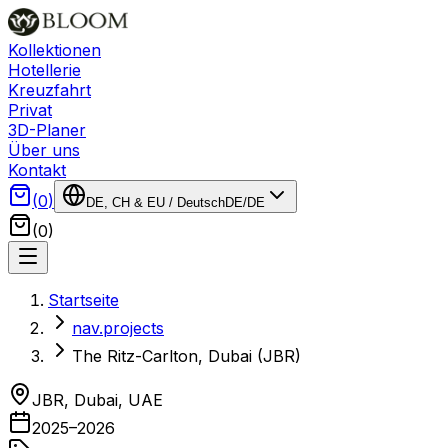
Kollektionen
Hotellerie
Kreuzfahrt
Privat
3D-Planer
Über uns
Kontakt
(
0
)
DE, CH & EU
/
Deutsch
DE
/
DE
(
0
)
Startseite
nav.projects
The Ritz-Carlton, Dubai (JBR)
JBR, Dubai
,
UAE
2025–2026