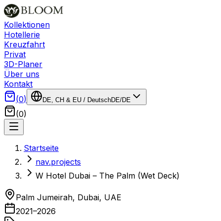
Kollektionen
Hotellerie
Kreuzfahrt
Privat
3D-Planer
Über uns
Kontakt
(
0
)
DE, CH & EU
/
Deutsch
DE
/
DE
(
0
)
Startseite
nav.projects
W Hotel Dubai – The Palm (Wet Deck)
Palm Jumeirah, Dubai
,
UAE
2021–2026